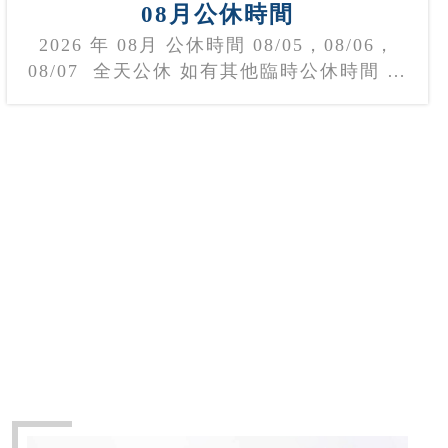
08月公休時間
2026 年 08月 公休時間 08/05，08/06，
08/07 全天公休 如有其他臨時公休時間 均
已店家實際告知為主 預約拍攝及取件請於
營業時段來唷 馬可攝影祝您天天順心