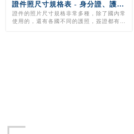
證件照尺寸規格表 - 身分證、護照、台胞證、駕照
證件的照片尺寸規格非常多種，除了國內常
使用的，還有各國不同的護照，簽證都有可
能使用到， 所以輸出尺寸前必須要先確認
好規格，才能避免照片不能使用。 快速了
解可以參考上面尺寸表 詳細了解可點以下
連結: 台灣護照 或各國簽證，可上外交部查
詢 國民身分證 可上內政部查詢 台灣駕照
可上公路局查詢 台胞證 需上中國國家移民
管理局查詢