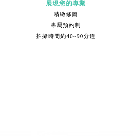
-展現您的專業-
精緻修圖
專屬預約制
拍攝時間約40~90分鐘
Ne