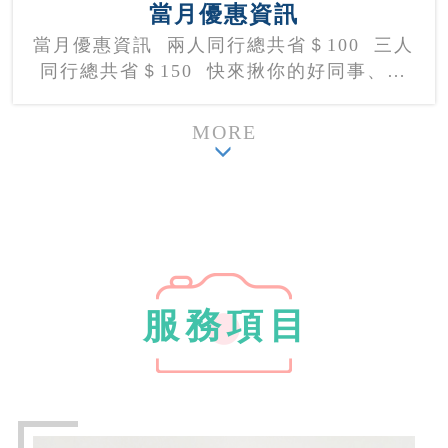
當月優惠資訊
當月優惠資訊 兩人同行總共省＄100 三人
同行總共省＄150 快來揪你的好同事、好
朋友、好姐妹 一起拍質感證件照吧！ 快速
取件服務 現場拍，當天拿 ▶︎ 單人/兩人適
MORE
用 形象照、3人以上不適用快速取件喔！
服務項目