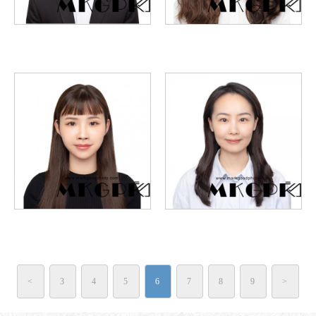
<
3
4
5
6
7
8
9
>